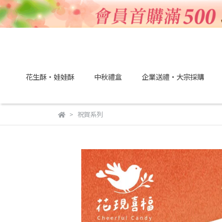
花生酥・娃娃酥
中秋禮盒
企業送禮・大宗採購
祝賀系列