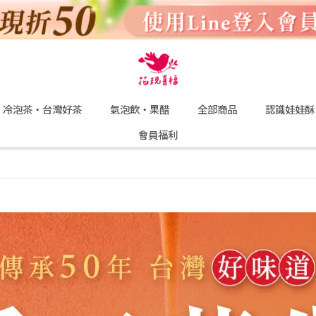
冷泡茶・台灣好茶
氣泡飲・果醋
全部商品
認識娃娃酥
會員福利