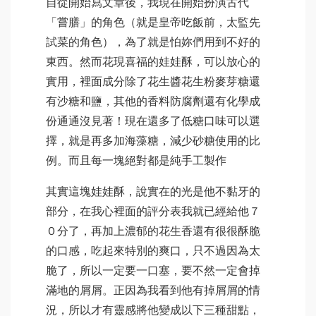
自從開始寫文章後，我現在開始扮演古代
「嘗膳」的角色（就是皇帝吃飯前，太監先
試菜的角色），為了就是怕妳們用到不好的
東西。然而花現喜福的娃娃酥，可以放心的
實用，裡面成分除了花生醬花生粉麥芽糖還
有沙糖和鹽，其他的香料防腐劑還有化學成
份通通沒見著！現在還多了低糖口味可以選
擇，就是再多加海藻糖，減少砂糖使用的比
例。而且每一塊絕對都是純手工製作
其實這塊娃娃酥，說實在的光是他不黏牙的
部分，在我心裡面的評分表我就已經給他７
０分了，再加上濃郁的花生香還有很很酥脆
的口感，吃起來特別的爽口，只不過因為太
脆了，所以一定要一口塞，要不然一定會掉
滿地的屑屑。正因為我看到他有掉屑屑的情
況，所以才有靈感將他變成以下三種甜點，