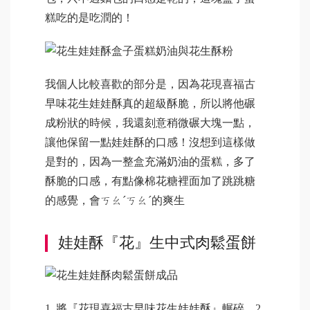
糕吃的是吃潤的！
我個人比較喜歡的部分是，因為花現喜福古
早味花生娃娃酥真的超級酥脆，所以將他碾
成粉狀的時候，我還刻意稍微碾大塊一點，
讓他保留一點娃娃酥的口感！沒想到這樣做
是對的，因為一整盒充滿奶油的蛋糕，多了
酥脆的口感，有點像棉花糖裡面加了跳跳糖
的感覺，會ㄎㄠˊㄎㄠˊ的爽生
娃娃酥『花』生中式肉鬆蛋餅
1. 將『花現喜福古早味花生娃娃酥』輾碎 2.