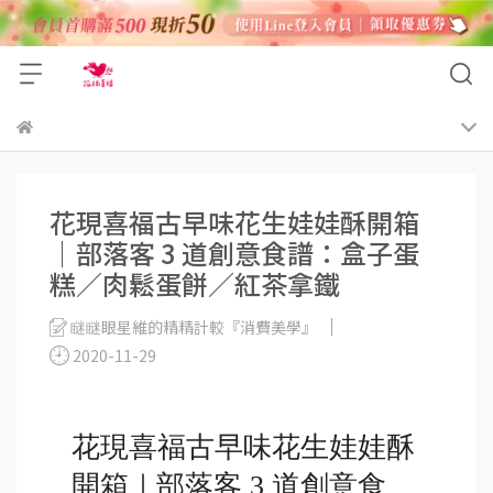
花現喜福古早味花生娃娃酥開箱
｜部落客 3 道創意食譜：盒子蛋
糕／肉鬆蛋餅／紅茶拿鐵
瞇瞇眼星維的精精計較『消費美學』
2020-11-29
花現喜福古早味花生娃娃酥
開箱｜部落客 3 道創意食