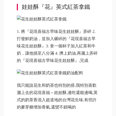
娃娃酥『花』英式紅茶拿鐵
1. 將『花現喜福古早味花生娃娃酥』弄碎 2.
打發鮮奶油，並加入碾碎的『花現喜福古早
味花生娃娃酥』3. 拿一個杯子加入紅茶和牛
奶，讓他搷至八分滿 4. 擠上奶油,再灑上弄碎
的『花現喜福古早味花生娃娃酥』,完成
我只能說花生和奶茶也特別的搭,我特別喜歡
灑上去的花現喜福～娃娃酥,邊吃還能邊喝,英
式的奶茶香混入超道地的台灣花生味,有些許
的麥芽糖增加香氣,還蠻不錯喝的