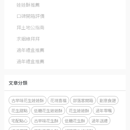
娃娃酥推薦
口碑開箱評價
拜土地公指南
求姻緣拜拜
過年禮盒推薦
過年禮盒推薦
文章分類
古早味花生娃娃酥
花現喜福
部落客開箱
創意食譜
花生甜點
低糖花生娃娃酥
花生娃娃酥
過年零嘴
宅配點心
古早味花生酥
低糖花生酥
過年送禮