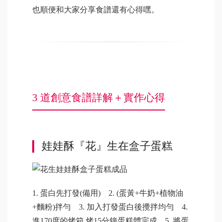
也順便和大家分享食譜還有心得嘿。
3 道創意食譜詳解＋實作心得
娃娃酥『花』生在盒子蛋糕
1. 蛋白先打發(備用) 2. (蛋黃+牛奶+植物油
+麵粉)拌勻 3. 加入打發蛋白後攪拌均勻 4.
進170度的烤箱,烤15分鐘蛋糕體完成 5. 將蛋