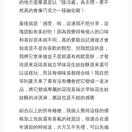
的地方盡量還是以『陰涼處』為主嘿～要不
然真的會像巧克力一樣融化喔！
最後就是「感受」啦，這邊我不想分享，這
塊甜點有多好吃！因為我覺得每個人的口味
和喜好原本就不同，真的要親自試過後才會
知道是不是你喜歡的類型。但我想說的是，
我將它拿來做盒子蛋糕還有肉鬆蛋餅，才發
現原來花現喜福古早味花生娃娃酥原來還可
以這樣玩，而且每個味道都很合味！我在想
等到夏天來了看有沒有機會把它變成一道冰
品，將它變成專屬的花現喜福古早味花生娃
娃酥的冰淇淋，應該也是不錯的感覺
綜合以上的所有種種，我個人覺得這樣的價
格加上包裝還有喜氣的祝賀語，很適合在過
年過節的時候送，大方又不失禮，可以先備