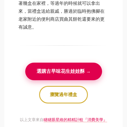
著幾盒在家裡，等過年的時候就可以拿出
來，當禮盒送給親戚，勝過於臨時抱佛腳在
老家附近的便利商店買曲其餅乾還要來的更
有誠意。
選購古早味花生娃娃酥 →
瀏覽過年禮盒
以上文章來自
瞇瞇眼星維的精精計較『消費美學』