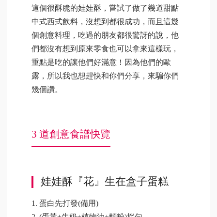
這個很酥脆的娃娃酥，嘗試了做了幾道甜點
中式西式飲料，沒想到都很成功，而且這幾
個創意料理，吃過的朋友都很驚訝的說，他
們都沒有想到原來零食也可以拿來這樣玩，
重點是吃的讓他們好滿意！因為他們的歐
露，所以我也想趕快和你們分享，來騙你們
幾個讚。
3 道創意食譜快覽
娃娃酥『花』生在盒子蛋糕
1. 蛋白先打發(備用)
2. (蛋黃+牛奶+植物油+麵粉)拌勻