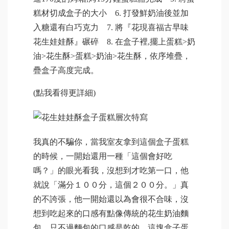
糕材切成盒子的大小 6. 打發鮮奶油後並加
入糖還有白巧克力 7. 將『花現喜福古早味
花生娃娃酥』碾碎 8. 在盒子裡,擺上蛋糕>奶
油>花生酥>蛋糕>奶油>花生酥，依序堆疊，
疊盒子高度完成。
(點我看得更詳細)
我真的不騙你，當我室友拿到這個盒子蛋糕
的時候，一開始還用一種「這個會好吃
嗎？」的眼光看我，沒想到才吃第一口，他
就說「滿分１００分，這個２００分。」真
的不誇張，他一開始還以為會很不合味，沒
想到吃起來的口感有點像傳統的花生奶油麵
包，只不過麵包的口感是乾的，這塊盒子蛋