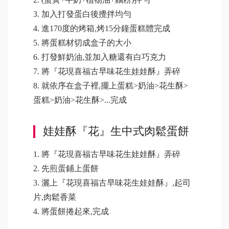
3. 加入打發蛋白後攪拌均勻
4. 進170度的烤箱,烤15分鐘蛋糕體完成
5. 將蛋糕材切成盒子的大小
6. 打發鮮奶油,並加入糖還有白巧克力
7. 將『花現喜福古早味花生娃娃酥』弄碎
8. 就依序在盒子裡,擺上蛋糕>奶油>花生酥>
蛋糕>奶油>花生酥>...完成
娃娃酥『花』生中式肉鬆蛋餅
1. 將『花現喜福古早味花生娃娃酥』弄碎
2. 先煎蛋鋪上蛋餅
3. 灑上『花現喜福古早味花生娃娃酥』,起司
片,肉鬆香菜
4. 將蛋餅捲起來,完成