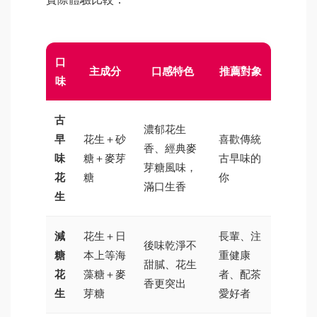
口
主成分
口感特色
推薦對象
味
古
濃郁花生
早
花生＋砂
喜歡傳統
香、經典麥
味
糖＋麥芽
古早味的
芽糖風味，
花
糖
你
滿口生香
生
減
花生＋日
長輩、注
後味乾淨不
糖
本上等海
重健康
甜膩、花生
花
藻糖＋麥
者、配茶
香更突出
生
芽糖
愛好者