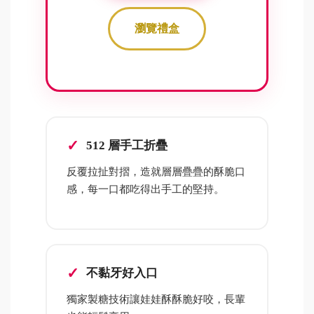
瀏覽禮盒
512 層手工折疊
反覆拉扯對摺，造就層層疊疊的酥脆口
感，每一口都吃得出手工的堅持。
不黏牙好入口
獨家製糖技術讓娃娃酥酥脆好咬，長輩