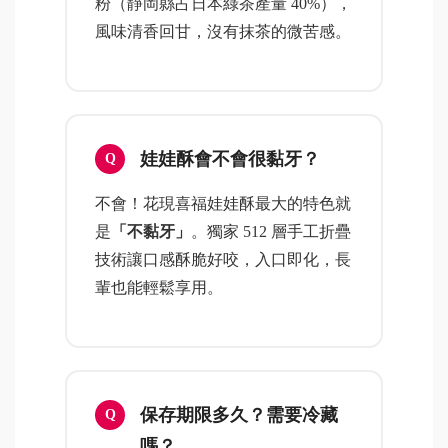
粉（靜岡縣占日本綠茶產量 40%），
風味清香回甘，沒有抹茶的微苦感。
娃娃酥會不會很黏牙？
不會！花現喜福娃娃酥最大的特色就
是
「不黏牙」
。獨家 512 層手工折疊
技術讓口感酥脆好咬，入口即化，長
輩也能輕鬆享用。
保存期限多久？需要冷藏
嗎？