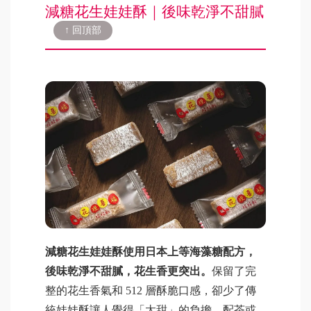
減糖花生娃娃酥｜後味乾淨不甜膩
↑ 回頂部
減糖花生娃娃酥使用日本上等海藻糖配方，
後味乾淨不甜膩，花生香更突出。
保留了完
整的花生香氣和 512 層酥脆口感，卻少了傳
統娃娃酥讓人覺得「太甜」的負擔，配茶或