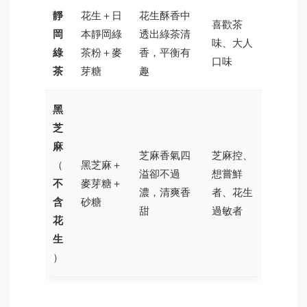
靜
花生＋日
花生酥香中
喜歡茶
岡
本靜岡綠
透出綠茶清
味、大人
綠
茶粉＋麥
香，平衡有
口味
茶
芽糖
趣
黑
芝
麻
芝麻香氣四
芝麻控、
（
黑芝麻＋
溢卻不過
想嘗鮮
不
麥芽糖＋
濃，清爽香
者、花生
含
砂糖
甜
過敏者
花
生
）