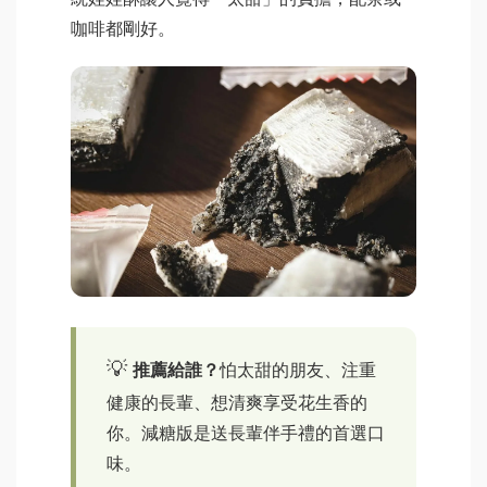
咖啡都剛好。
推薦給誰？
怕太甜的朋友、注重
健康的長輩、想清爽享受花生香的
你。減糖版是送長輩伴手禮的首選口
味。