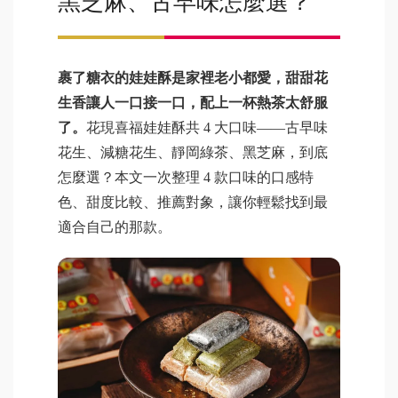
黑芝麻、古早味怎麼選？
裹了糖衣的娃娃酥是家裡老小都愛，甜甜花
生香讓人一口接一口，配上一杯熱茶太舒服
了。
花現喜福娃娃酥共 4 大口味——古早味
花生、減糖花生、靜岡綠茶、黑芝麻，到底
怎麼選？本文一次整理 4 款口味的口感特
色、甜度比較、推薦對象，讓你輕鬆找到最
適合自己的那款。