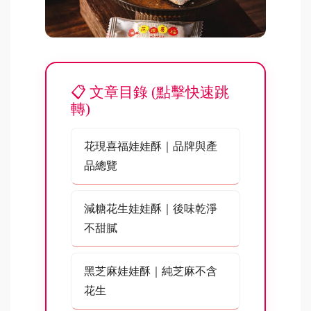
文章目錄 (點擊快速跳
轉)
花現喜福娃娃酥｜品牌與產
品總覽
減糖花生娃娃酥｜後味乾淨
不甜膩
黑芝麻娃娃酥｜純芝麻不含
花生