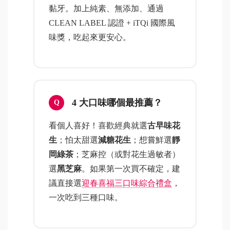
黏牙。加上純素、無添加、通過
CLEAN LABEL 認證 + iTQi 國際風
味獎，吃起來更安心。
4 大口味哪個最推薦？
看個人喜好！喜歡經典就選
古早味花
生
；怕太甜選
減糖花生
；想嘗鮮選
靜
岡綠茶
；芝麻控（或對花生過敏者）
選
黑芝麻
。如果第一次買不確定，建
議直接選
迎春喜福三口味綜合禮盒
，
一次吃到三種口味。