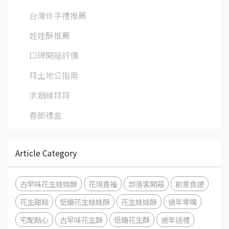
台灣伴手禮推薦
娃娃酥推薦
口碑開箱評價
拜土地公指南
求姻緣拜拜
春節禮盒
Article Category
古早味花生娃娃酥
花現喜福
部落客開箱
創意食譜
花生甜點
低糖花生娃娃酥
花生娃娃酥
過年零嘴
宅配點心
古早味花生酥
低糖花生酥
過年送禮