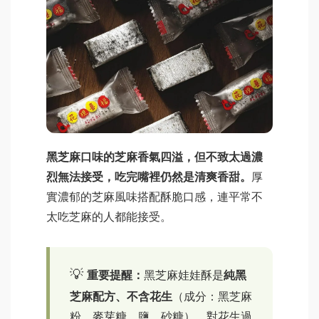
黑芝麻口味的芝麻香氣四溢，但不致太過濃
烈無法接受，吃完嘴裡仍然是清爽香甜。
厚
實濃郁的芝麻風味搭配酥脆口感，連平常不
太吃芝麻的人都能接受。
重要提醒：
黑芝麻娃娃酥是
純黑
芝麻配方、不含花生
（成分：黑芝麻
粉、麥芽糖、鹽、砂糖）。對花生過