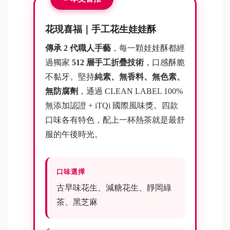
花現喜福｜手工花生娃娃酥
傳承 2 代職人手藝
，每一顆娃娃酥都經
過獨家
512 層手工折疊技術
，口感酥脆
不黏牙。堅持
純素、無香料、無色素、
無防腐劑
，通過 CLEAN LABEL 100%
無添加認證 + iTQi 國際風味獎。四款
口味各有特色，配上一杯熱茶就是最舒
服的午後時光。
口味選擇
古早味花生、減糖花生、靜岡綠
茶、黑芝麻