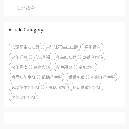
春節禮盒
Article Category
低糖花生娃娃酥
古早味花生娃娃酥
過年禮盒
過年送禮
花現喜福
花生娃娃酥
部落客開箱
過年零嘴
創意食譜
花生甜點
宅配點心
古早味花生酥
低糖花生酥
媽媽團購
不黏牙花生酥
減糖花生娃娃酥
小朋友零食
靜岡綠茶娃娃酥
黑芝麻娃娃酥