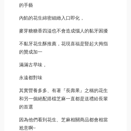
的手藝
內餡的花生綿密細緻入口即化，
麥芽糖糖香四溢也不會造成惱人的黏牙困擾
不黏牙花生酥推薦，花現喜福是豎起大拇指
的贊成加一
滿滿古早味，
永遠都對味
其實營養多多、有著『長壽果』之稱的花生
和另一個絕配搭檔芝麻一直都是送禮給長輩
的首選
因為他們看到花生、芝麻相關商品都會相當
尬意啊~