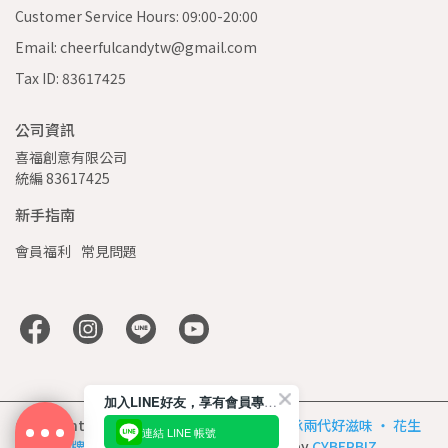
Customer Service Hours: 09:00-20:00
Email: cheerfulcandytw@gmail.com
Tax ID: 83617425
公司資訊
喜福創意有限公司 
統編 83617425
新手指南
會員福利
常見問題
加入LINE好友，享有會員專屬服務
Copyright ©
花現喜福 Cheerful Candy | 傳承兩代好滋味 ‧ 花生
連結 LINE 帳號
酥第一品牌
All Rights Reserved.
Designed by
CYBERBIZ
.