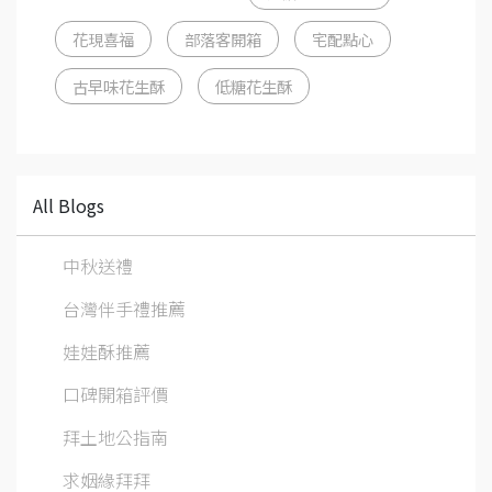
花現喜福
部落客開箱
宅配點心
古早味花生酥
低糖花生酥
All Blogs
中秋送禮
台灣伴手禮推薦
娃娃酥推薦
口碑開箱評價
拜土地公指南
求姻緣拜拜